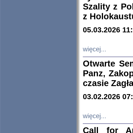
Szality z Po
z Holokaust
05.03.2026 11
więcej...
Otwarte Se
Panz, Zakop
czasie Zagł
03.02.2026 07
więcej...
Call for A