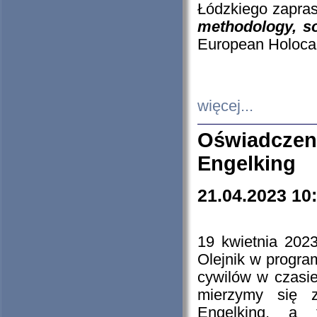
Łódzkiego zapras
methodology, so
European Holocau
więcej...
Oświadczen
Engelking
21.04.2023 10
19 kwietnia 2023
Olejnik w progra
cywilów w czasie
mierzymy się z
Engelking, a 