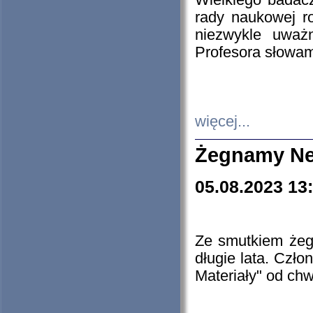
Wielkiego badacz
rady naukowej ro
niezwykle uważn
Profesora słowam
więcej...
Żegnamy Ne
05.08.2023 13
Ze smutkiem żeg
długie lata. Czł
Materiały" od chw