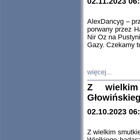
02.11.2023 06
AlexDancyg – przy
porwany przez H
Nir Oz na Pustyn
Gazy. Czekamy tu
więcej...
Z wielki
Głowińskie
02.10.2023 06
Z wielkim smutki