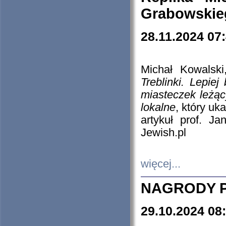
Grabowskieg
28.11.2024 07
Michał Kowalski
Treblinki. Lepie
miasteczek leżąc
lokalne
, który uk
artykuł prof. J
Jewish.pl
więcej...
NAGRODY P
29.10.2024 08