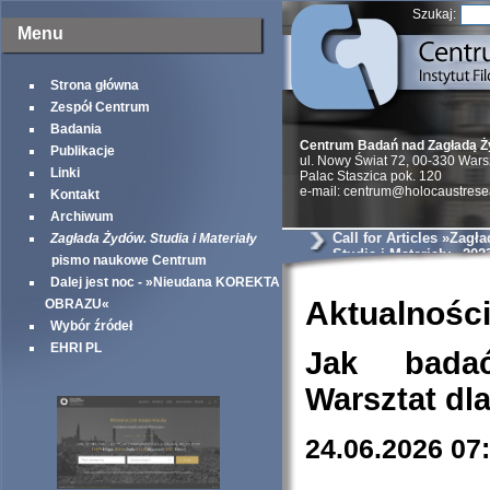
Szukaj:
Menu
Strona główna
Zespół Centrum
Badania
Centrum Badań nad Zagładą 
Publikacje
ul. Nowy Świat 72, 00-330 War
Linki
Palac Staszica pok. 120
e-mail: centrum@holocaustrese
Kontakt
Archiwum
Call for Articles »Zagł
Zagłada Żydów. Studia i Materiały
Studia i Materiały« 202
pismo naukowe Centrum
Dalej jest noc - »Nieudana KOREKTA
Aktualnośc
OBRAZU«
Wybór źródeł
EHRI PL
Jak bada
Warsztat dl
24.06.2026 07