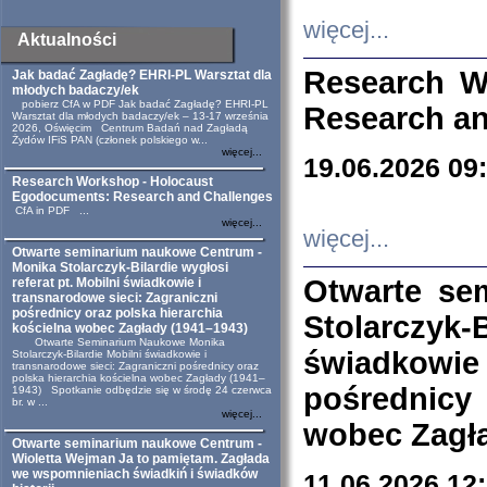
więcej...
Aktualności
Research W
Jak badać Zagładę? EHRI-PL Warsztat dla
młodych badaczy/ek
pobierz CfA w PDF Jak badać Zagładę? EHRI-PL
Research an
Warsztat dla młodych badaczy/ek – 13-17 września
2026, Oświęcim Centrum Badań nad Zagładą
Żydów IFiS PAN (członek polskiego w...
więcej...
19.06.2026 09
Research Workshop - Holocaust
Egodocuments: Research and Challenges
CfA in PDF ...
więcej...
więcej...
Otwarte seminarium naukowe Centrum -
Monika Stolarczyk-Bilardie wygłosi
Otwarte se
referat pt. Mobilni świadkowie i
transnarodowe sieci: Zagraniczni
pośrednicy oraz polska hierarchia
Stolarczyk-
kościelna wobec Zagłady (1941–1943)
Otwarte Seminarium Naukowe Monika
świadkowie
Stolarczyk-Bilardie Mobilni świadkowie i
transnarodowe sieci: Zagraniczni pośrednicy oraz
polska hierarchia kościelna wobec Zagłady (1941–
pośrednicy
1943) Spotkanie odbędzie się w środę 24 czerwca
br. w ...
więcej...
wobec Zagła
Otwarte seminarium naukowe Centrum -
Wioletta Wejman Ja to pamiętam. Zagłada
we wspomnieniach świadkiń i świadków
11.06.2026 12