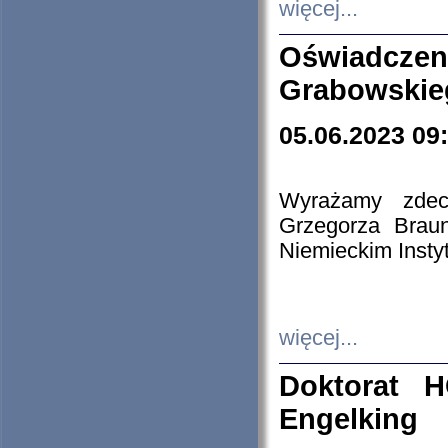
więcej...
Oświadczen
Grabowskie
05.06.2023 09
Wyrażamy zdecy
Grzegorza Brau
Niemieckim Insty
więcej...
Doktorat H
Engelking