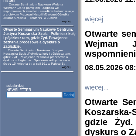
historii
Otwarte Seminarium Naukowe Wioletta
Wejmann „Ja to pamiętam”. Zagłada we
wspomnieniach świadkiń i świadków historii: relacje
z archiwum Pracowni Historii Mówionej Ośrodka
więcej...
„Brama Grodzka – Teatr NN” w Lublinie ...
więcej...
Otwarte Seminarium Naukowe Centrum.
Otwarte se
Justyna Koszarska-Szulc - Połkniesz kulę
i pójdziesz tam, gdzie Żyd. Powojenne
Wejman 
zeznania procesowe a dyskurs o
Zagładzie.
Otwarte Seminarium Naukowe Justyna
wspomnienia
Koszarska-Szulc „Połkniesz kulę i pójdziesz tam,
gdzie Żyd”. Powojenne zeznania procesowe a
dyskurs o Zagładzie Spotkanie odbędzie się w
środę 15 kwietnia br. w sali 161 w Pałacu St...
08.05.2026 08
więcej...
subskrybuj
więcej...
NEWSLETTER
Otwarte Se
Koszarska-S
gdzie Żyd
dyskurs o Z