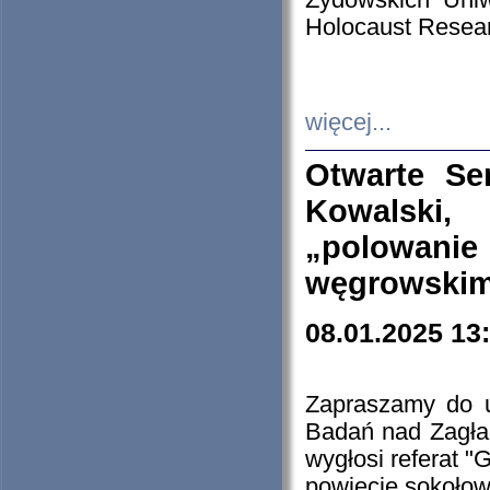
Żydowskich Uniw
Holocaust Resear
więcej...
Otwarte Se
Kowalski, 
„polowanie
węgrowskim.
08.01.2025 13
Zapraszamy do 
Badań nad Zagła
wygłosi referat "
powiecie sokołow