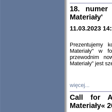
18. numer 
Materiały'
11.03.2023 14
Prezentujemy k
Materiały" w 
przewodnim now
Materiały” jest s
więcej...
Call for A
Materiały« 