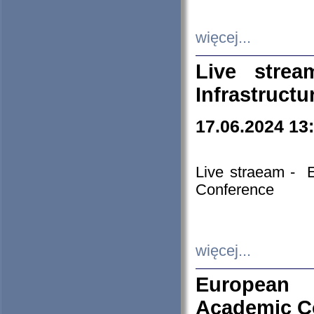
więcej...
Live stre
Infrastruct
17.06.2024 13
Live straeam - 
Conference
więcej...
European H
Academic C