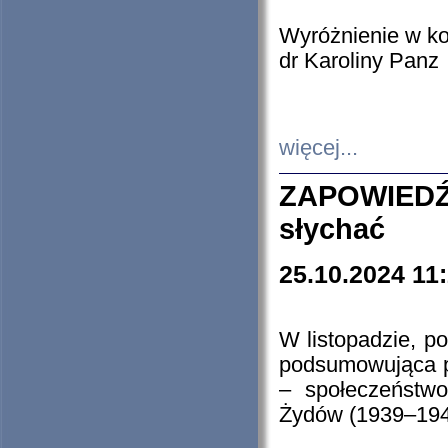
Wyróżnienie w k
dr Karoliny Panz
więcej...
ZAPOWIEDŹ
słychać
25.10.2024 11
W listopadzie, p
podsumowująca p
– społeczeństw
Żydów (1939–194