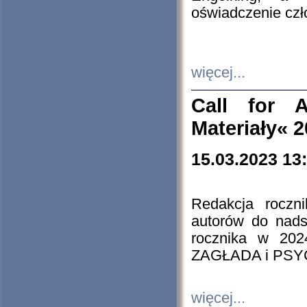
oświadczenie cz
więcej...
Call for A
Materiały« 
15.03.2023 13
Redakcja roczn
autorów do nads
rocznika w 202
ZAGŁADA i PS
więcej...