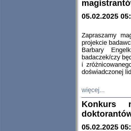
magistrantó
05.02.2025 05
Zapraszamy mag
projekcie badaw
Barbary Engel
badaczek/czy będ
i zróżnicowaneg
doświadczonej lid
więcej...
Konkurs n
doktorantó
05.02.2025 05