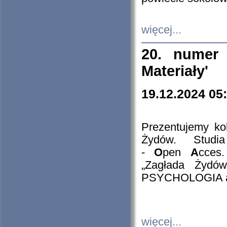
więcej...
20. numer 
Materiały'
19.12.2024 05
Prezentujemy kol
Żydów. Stud
-
O
pen
A
cces
„Zagłada Żydów
PSYCHOLOGIA 
więcej...