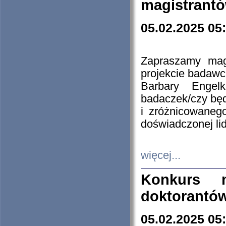
magistrantó
05.02.2025 05
Zapraszamy mag
projekcie badaw
Barbary Engel
badaczek/czy będ
i zróżnicowaneg
doświadczonej lid
więcej...
Konkurs n
doktorantó
05.02.2025 05