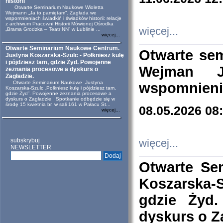
historii
Otwarte Seminarium Naukowe Wioletta
Wejmann „Ja to pamiętam”. Zagłada we
wspomnieniach świadkiń i świadków historii: relacje
z archiwum Pracowni Historii Mówionej Ośrodka
więcej...
„Brama Grodzka – Teatr NN” w Lublinie ...
więcej...
Otwarte Seminarium Naukowe Centrum.
Otwarte se
Justyna Koszarska-Szulc - Połkniesz kulę
i pójdziesz tam, gdzie Żyd. Powojenne
Wejman 
zeznania procesowe a dyskurs o
Zagładzie.
Otwarte Seminarium Naukowe Justyna
wspomnienia
Koszarska-Szulc „Połkniesz kulę i pójdziesz tam,
gdzie Żyd”. Powojenne zeznania procesowe a
dyskurs o Zagładzie Spotkanie odbędzie się w
środę 15 kwietnia br. w sali 161 w Pałacu St...
08.05.2026 08
więcej...
subskrybuj
więcej...
NEWSLETTER
Otwarte Se
Koszarska-S
gdzie Żyd
dyskurs o Z