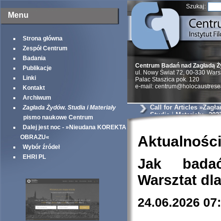
Szukaj:
Menu
Strona główna
Zespół Centrum
Badania
Centrum Badań nad Zagładą 
Publikacje
ul. Nowy Świat 72, 00-330 War
Linki
Palac Staszica pok. 120
e-mail: centrum@holocaustrese
Kontakt
Archiwum
Call for Articles »Zagł
Zagłada Żydów. Studia i Materiały
Studia i Materiały« 202
pismo naukowe Centrum
Dalej jest noc - »Nieudana KOREKTA
Aktualnośc
OBRAZU«
Wybór źródeł
EHRI PL
Jak bada
Warsztat dl
24.06.2026 07