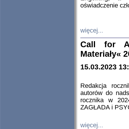
oświadczenie cz
więcej...
Call for A
Materiały« 
15.03.2023 13
Redakcja roczn
autorów do nads
rocznika w 202
ZAGŁADA i PS
więcej...