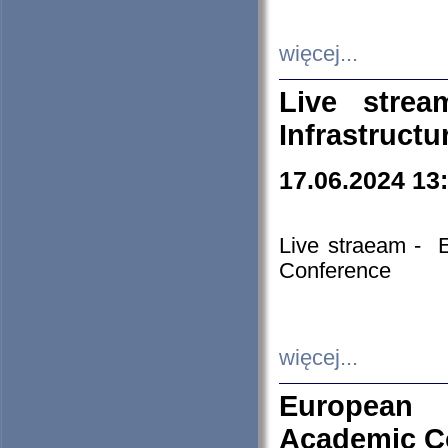
więcej...
Live stre
Infrastruct
17.06.2024 13
Live straeam - 
Conference
więcej...
European H
Academic C