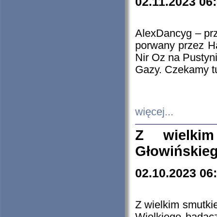
02.11.2023 06
AlexDancyg – przy
porwany przez H
Nir Oz na Pustyn
Gazy. Czekamy tu
więcej...
Z wielki
Głowińskie
02.10.2023 06
Z wielkim smutki