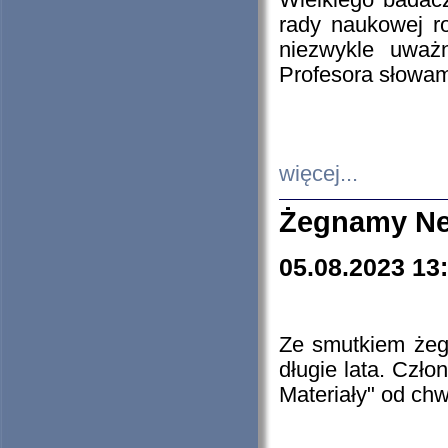
Wielkiego badacz
rady naukowej ro
niezwykle uważn
Profesora słowam
więcej...
Żegnamy Ne
05.08.2023 13
Ze smutkiem żeg
długie lata. Czł
Materiały" od chw