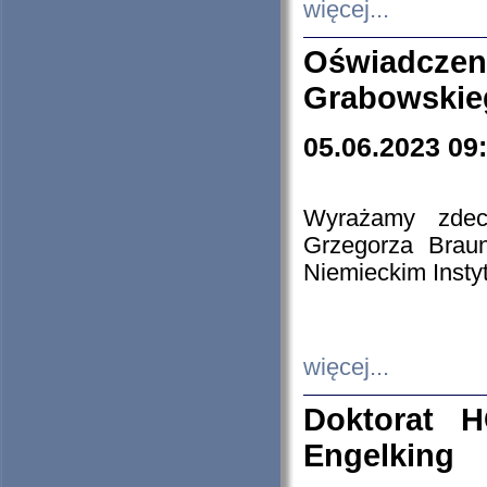
więcej...
Oświadczen
Grabowskie
05.06.2023 09
Wyrażamy zdecy
Grzegorza Brau
Niemieckim Insty
więcej...
Doktorat H
Engelking