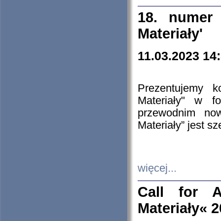
18. numer 
Materiały'
11.03.2023 14
Prezentujemy k
Materiały" w 
przewodnim now
Materiały” jest s
więcej...
Call for A
Materiały« 