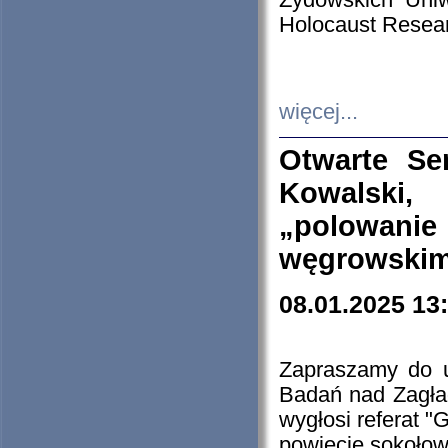
Żydowskich Uniw
Holocaust Resear
więcej...
Otwarte Se
Kowalski, 
„polowanie
węgrowskim.
08.01.2025 13
Zapraszamy do 
Badań nad Zagła
wygłosi referat "
powiecie sokołow