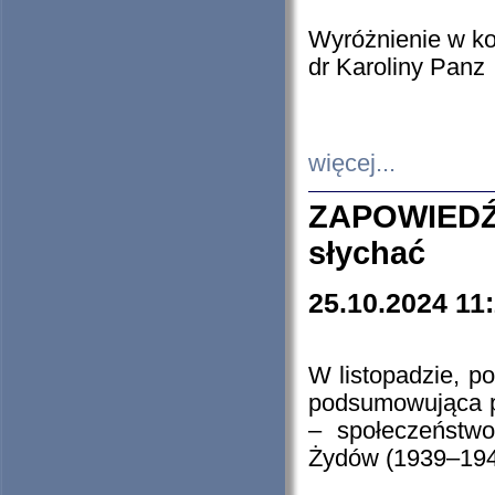
Wyróżnienie w k
dr Karoliny Panz
więcej...
ZAPOWIEDŹ
słychać
25.10.2024 11
W listopadzie, p
podsumowująca p
– społeczeństw
Żydów (1939–194