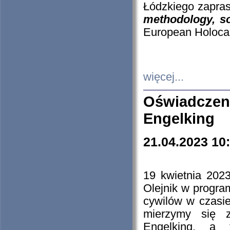
Łódzkiego zapras
methodology, so
European Holocau
więcej...
Oświadczen
Engelking
21.04.2023 10
19 kwietnia 2023
Olejnik w progra
cywilów w czasie
mierzymy się z
Engelking, a 