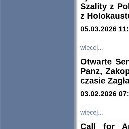
Szality z Po
z Holokaust
05.03.2026 11
więcej...
Otwarte Se
Panz, Zakop
czasie Zagł
03.02.2026 07
więcej...
Call for A