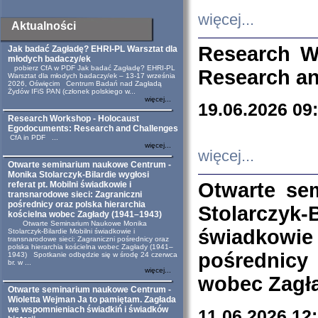
więcej...
Aktualności
Research W
Jak badać Zagładę? EHRI-PL Warsztat dla
młodych badaczy/ek
pobierz CfA w PDF Jak badać Zagładę? EHRI-PL
Research an
Warsztat dla młodych badaczy/ek – 13-17 września
2026, Oświęcim Centrum Badań nad Zagładą
Żydów IFiS PAN (członek polskiego w...
więcej...
19.06.2026 09
Research Workshop - Holocaust
Egodocuments: Research and Challenges
CfA in PDF ...
więcej...
więcej...
Otwarte seminarium naukowe Centrum -
Monika Stolarczyk-Bilardie wygłosi
Otwarte se
referat pt. Mobilni świadkowie i
transnarodowe sieci: Zagraniczni
pośrednicy oraz polska hierarchia
Stolarczyk-
kościelna wobec Zagłady (1941–1943)
Otwarte Seminarium Naukowe Monika
świadkowie
Stolarczyk-Bilardie Mobilni świadkowie i
transnarodowe sieci: Zagraniczni pośrednicy oraz
polska hierarchia kościelna wobec Zagłady (1941–
pośrednicy
1943) Spotkanie odbędzie się w środę 24 czerwca
br. w ...
więcej...
wobec Zagła
Otwarte seminarium naukowe Centrum -
Wioletta Wejman Ja to pamiętam. Zagłada
we wspomnieniach świadkiń i świadków
11.06.2026 12