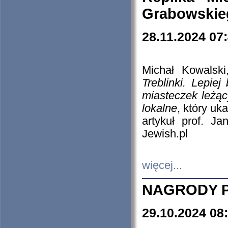
Grabowskieg
28.11.2024 07
Michał Kowalski
Treblinki. Lepie
miasteczek leżąc
lokalne
, który uk
artykuł prof. J
Jewish.pl
więcej...
NAGRODY P
29.10.2024 08