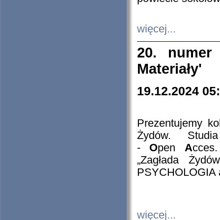
więcej...
20. numer 
Materiały'
19.12.2024 05
Prezentujemy kol
Żydów. Stud
-
O
pen
A
cces
„Zagłada Żydów
PSYCHOLOGIA 
więcej...