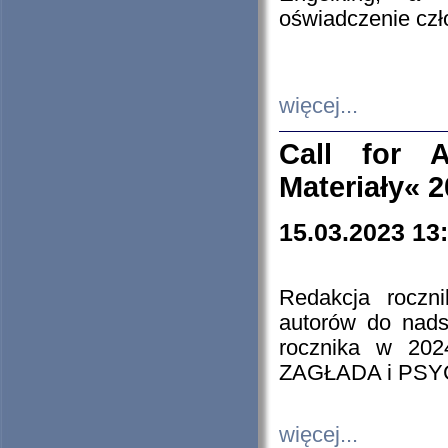
oświadczenie cz
więcej...
Call for A
Materiały« 
15.03.2023 13
Redakcja roczn
autorów do nads
rocznika w 202
ZAGŁADA i PS
więcej...