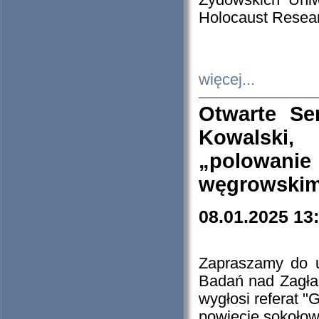
Żydowskich Uniw
Holocaust Resear
więcej...
Otwarte Se
Kowalski, 
„polowanie
węgrowskim.
08.01.2025 13
Zapraszamy do 
Badań nad Zagła
wygłosi referat "
powiecie sokołow