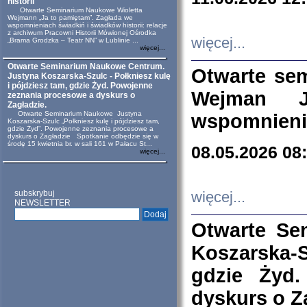
historii
Otwarte Seminarium Naukowe Wioletta
Wejmann „Ja to pamiętam”. Zagłada we
wspomnieniach świadkiń i świadków historii: relacje
z archiwum Pracowni Historii Mówionej Ośrodka
więcej...
„Brama Grodzka – Teatr NN” w Lublinie ...
więcej...
Otwarte Seminarium Naukowe Centrum.
Otwarte se
Justyna Koszarska-Szulc - Połkniesz kulę
i pójdziesz tam, gdzie Żyd. Powojenne
Wejman 
zeznania procesowe a dyskurs o
Zagładzie.
Otwarte Seminarium Naukowe Justyna
wspomnienia
Koszarska-Szulc „Połkniesz kulę i pójdziesz tam,
gdzie Żyd”. Powojenne zeznania procesowe a
dyskurs o Zagładzie Spotkanie odbędzie się w
środę 15 kwietnia br. w sali 161 w Pałacu St...
08.05.2026 08
więcej...
subskrybuj
więcej...
NEWSLETTER
Otwarte Se
Koszarska-S
gdzie Żyd
dyskurs o Z