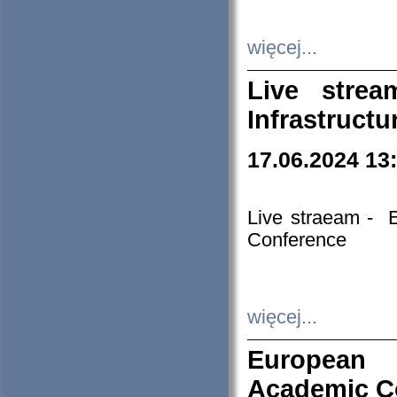
więcej...
Live stre
Infrastruct
17.06.2024 13
Live straeam - 
Conference
więcej...
European H
Academic C