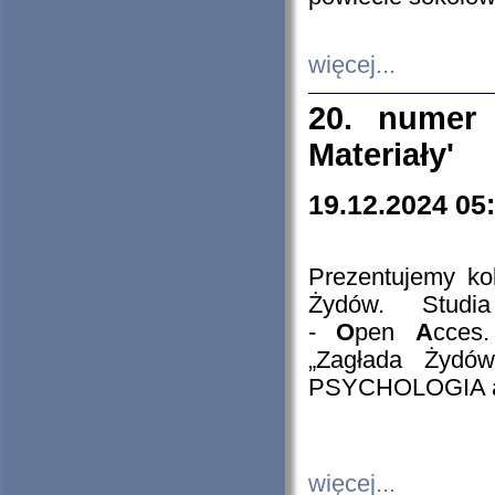
więcej...
20. numer 
Materiały'
19.12.2024 05
Prezentujemy kol
Żydów. Stud
-
O
pen
A
cces
„Zagłada Żydów
PSYCHOLOGIA 
więcej...