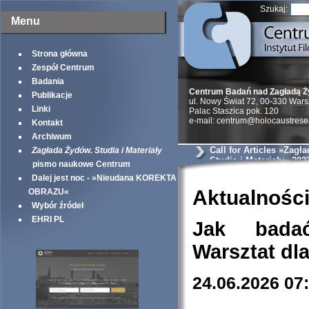
Szukaj:
Menu
Strona główna
Zespół Centrum
Badania
Centrum Badań nad Zagładą 
Publikacje
ul. Nowy Świat 72, 00-330 War
Linki
Palac Staszica pok. 120
e-mail: centrum@holocaustrese
Kontakt
Archiwum
Call for Articles »Zagł
Zagłada Żydów. Studia i Materiały
Studia i Materiały« 202
pismo naukowe Centrum
Dalej jest noc - »Nieudana KOREKTA
Aktualnośc
OBRAZU«
Wybór źródeł
EHRI PL
Jak bada
Warsztat dl
24.06.2026 07