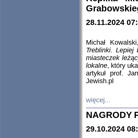
Grabowskieg
28.11.2024 07
Michał Kowalski
Treblinki. Lepie
miasteczek leżąc
lokalne
, który uk
artykuł prof. J
Jewish.pl
więcej...
NAGRODY P
29.10.2024 08