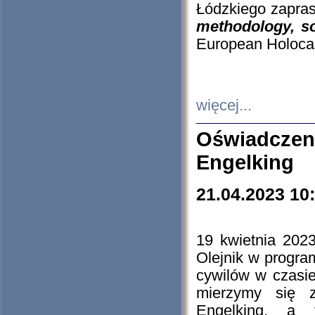
Łódzkiego zapras
methodology, so
European Holocau
więcej...
Oświadczen
Engelking
21.04.2023 10
19 kwietnia 2023
Olejnik w progra
cywilów w czasie
mierzymy się z
Engelking, a 