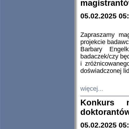
magistrantó
05.02.2025 05
Zapraszamy mag
projekcie badaw
Barbary Engel
badaczek/czy będ
i zróżnicowaneg
doświadczonej lid
więcej...
Konkurs n
doktorantó
05.02.2025 05