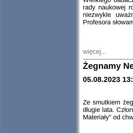
Wielkiego badacz
rady naukowej ro
niezwykle uważn
Profesora słowam
więcej...
Żegnamy Ne
05.08.2023 13
Ze smutkiem żeg
długie lata. Czł
Materiały" od chw