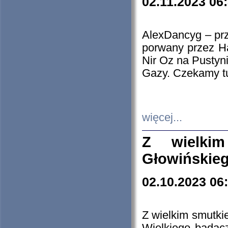
02.11.2023 06
AlexDancyg – przy
porwany przez H
Nir Oz na Pustyn
Gazy. Czekamy tu
więcej...
Z wielki
Głowińskie
02.10.2023 06
Z wielkim smutki