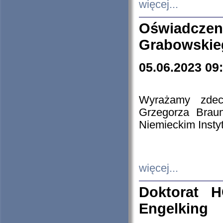
więcej...
Oświadczen
Grabowskie
05.06.2023 09
Wyrażamy zdecy
Grzegorza Brau
Niemieckim Insty
więcej...
Doktorat H
Engelking