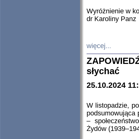
Wyróżnienie w k
dr Karoliny Panz
więcej...
ZAPOWIEDŹ
słychać
25.10.2024 11
W listopadzie, p
podsumowująca p
– społeczeństw
Żydów (1939–194