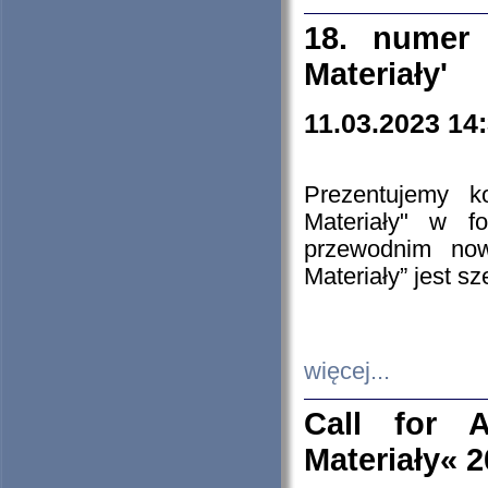
18. numer 
Materiały'
11.03.2023 14
Prezentujemy k
Materiały" w 
przewodnim now
Materiały” jest s
więcej...
Call for A
Materiały« 