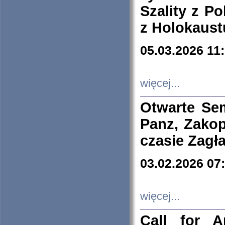
Szality z Po
z Holokaust
05.03.2026 11
więcej...
Otwarte Se
Panz, Zakop
czasie Zagł
03.02.2026 07
więcej...
Call for A