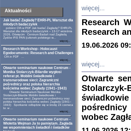
więcej...
Aktualności
Research W
Jak badać Zagładę? EHRI-PL Warsztat dla
młodych badaczy/ek
pobierz CfA w PDF Jak badać Zagładę? EHRI-PL
Research an
Warsztat dla młodych badaczy/ek – 13-17 września
2026, Oświęcim Centrum Badań nad Zagładą
Żydów IFiS PAN (członek polskiego w...
więcej...
19.06.2026 09
Research Workshop - Holocaust
Egodocuments: Research and Challenges
CfA in PDF ...
więcej...
więcej...
Otwarte seminarium naukowe Centrum -
Monika Stolarczyk-Bilardie wygłosi
Otwarte se
referat pt. Mobilni świadkowie i
transnarodowe sieci: Zagraniczni
pośrednicy oraz polska hierarchia
Stolarczyk-
kościelna wobec Zagłady (1941–1943)
Otwarte Seminarium Naukowe Monika
świadkowie
Stolarczyk-Bilardie Mobilni świadkowie i
transnarodowe sieci: Zagraniczni pośrednicy oraz
polska hierarchia kościelna wobec Zagłady (1941–
pośrednicy
1943) Spotkanie odbędzie się w środę 24 czerwca
br. w ...
więcej...
wobec Zagła
Otwarte seminarium naukowe Centrum -
Wioletta Wejman Ja to pamiętam. Zagłada
we wspomnieniach świadkiń i świadków
11.06.2026 12