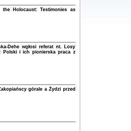
ów.
iały
the Holocaust: Testimonies as
1
21
a-Dehe wgłosi referat nt. Losy
NIESIE NAM KOLEJNA GODZINA ...
Polski i ich pionierska praca z
isany w ukryciu w latach 1943-1944
ara Engelking, tłum. z jidysz Monika
Polit
Warszawa 2020
akopiańscy górale a Żydzi przed
ów.
iały
0
20