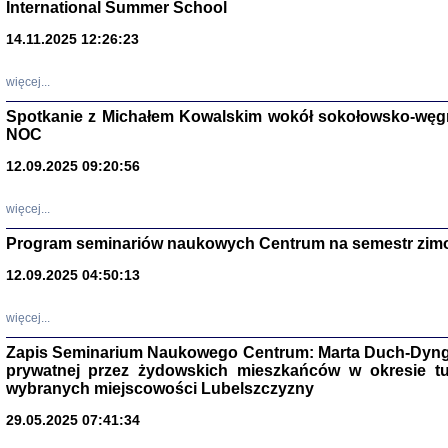
International Summer School
14.11.2025 12:26:23
więcej...
Spotkanie z Michałem Kowalskim wokół sokołowsko-węg
NOC
12.09.2025 09:20:56
więcej...
Program seminariów naukowych Centrum na semestr zim
Zagłada Żyd
Studia i Mater
12.09.2025 04:50:13
nr 14, R. 201
Warszawa 20
więcej...
Zapis Seminarium Naukowego Centrum: Marta Duch-Dyng
prywatnej przez żydowskich mieszkańców w okresie t
wybranych miejscowości Lubelszczyzny
29.05.2025 07:41:34