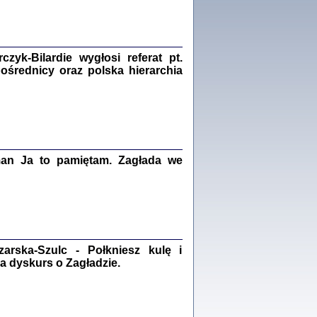
Zagłada Żydów.
Studia i Materiały
nr 18, R. 2022
Warszawa 2022
yk-Bilardie wygłosi referat pt.
pośrednicy oraz polska hierarchia
 iluzję, że żyjemy …
iętniki z Galicji Wschodniej
iszewa), Urman Jerzy Feliks, Strassler Szymon,
ndra Bańkowska
man Ja to pamiętam. Zagłada we
2
PAMIĘTNIK
Kalman Rotgeber
dra Bańkowska, wstęp Jacek Leociak
Warszawa 2021
rska-Szulc - Połkniesz kulę i
a dyskurs o Zagładzie.