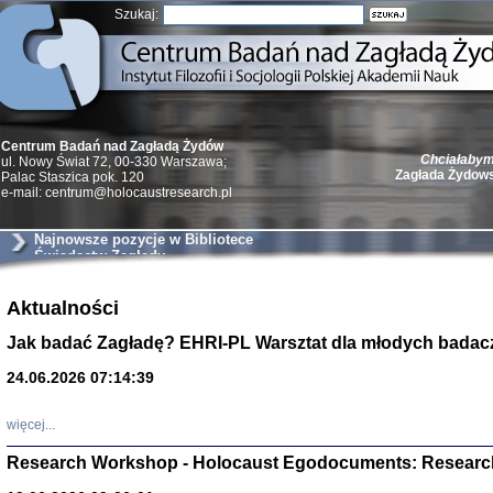
Szukaj:
Chciałabym 
Centrum Badań nad Zagładą Żydów
Zagłada Żydow
ul. Nowy Świat 72, 00-330 Warszawa;
Palac Staszica pok. 120
e-mail: centrum@holocaustresearch.pl
Najnowsze pozycje w Bibliotece
Świadectw Zagłady
Żydzi w walc
Germany 193
Aktualności
Natalia Aleksiun, 
Jak badać Zagładę? EHRI-PL Warsztat dla młodych badac
Deborah Dash Moor
Turski, Laurence 
(Arkadij Zelcer)
24.06.2026 07:14:39
red. Krzysztof Pe
Warszawa 20
więcej...
Research Workshop - Holocaust Egodocuments: Researc