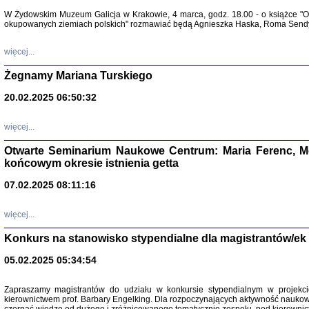
Warszawa 
W Żydowskim Muzeum Galicja w Krakowie, 4 marca, godz. 18.00 - o książce "Ot
okupowanych ziemiach polskich" rozmawiać będą Agnieszka Haska, Roma Sendyk
więcej...
Żegnamy Mariana Turskiego
20.02.2025 06:50:32
Zapisk
Tadeusz Obremski, opra
więcej...
Otwarte Seminarium Naukowe Centrum: Maria Ferenc, Mor
końcowym okresie istnienia getta
07.02.2025 08:11:16
więcej...
PO WOJNIE
Pisma Kopla
Konkurs na stanowisko stypendialne dla magistrantów/ek
Warszawie
oprac. i wst
05.02.2025 05:34:54
Warszawa 
Zapraszamy magistrantów do udziału w konkursie stypendialnym w proje
kierownictwem prof. Barbary Engelking. Dla rozpoczynających aktywność nauko