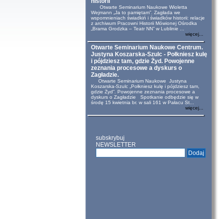
historii
Otwarte Seminarium Naukowe Wioletta
Wejmann „Ja to pamiętam”. Zagłada we
wspomnieniach świadkiń i świadków historii: relacje
z archiwum Pracowni Historii Mówionej Ośrodka
„Brama Grodzka – Teatr NN” w Lublinie ...
więcej...
Otwarte Seminarium Naukowe Centrum.
Justyna Koszarska-Szulc - Połkniesz kulę
i pójdziesz tam, gdzie Żyd. Powojenne
zeznania procesowe a dyskurs o
Zagładzie.
Otwarte Seminarium Naukowe Justyna
Koszarska-Szulc „Połkniesz kulę i pójdziesz tam,
gdzie Żyd”. Powojenne zeznania procesowe a
dyskurs o Zagładzie Spotkanie odbędzie się w
środę 15 kwietnia br. w sali 161 w Pałacu St...
więcej...
subskrybuj
NEWSLETTER