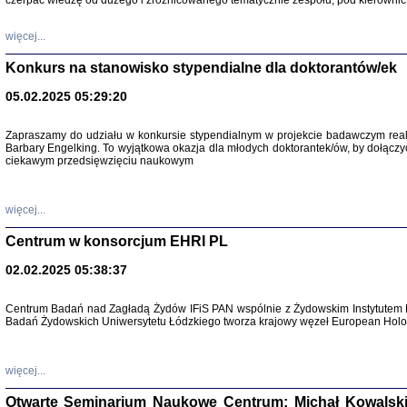
czerpać wiedzę od dużego i zróżnicowanego tematycznie zespołu, pod kierownic
więcej...
Konkurs na stanowisko stypendialne dla doktorantów/ek
05.02.2025 05:29:20
Zapraszamy do udziału w konkursie stypendialnym w projekcie badawczym rea
Barbary Engelking. To wyjątkowa okazja dla młodych doktorantek/ów, by dołączy
ciekawym przedsięwzięciu naukowym
SNY CHOCI
Okupacyjne 
Mazowieck
oprac. i ws
więcej...
Warszawa 
Centrum w konsorcjum EHRI PL
02.02.2025 05:38:37
Centrum Badań nad Zagładą Żydów IFiS PAN wspólnie z Żydowskim Instytutem 
Badań Żydowskich Uniwersytetu Łódzkiego tworza krajowy węzeł European Holoc
SZCZĘŚCIE JES
Losy kobiet ocalały
więcej...
Otwarte Seminarium Naukowe Centrum: Michał Kowalski, G