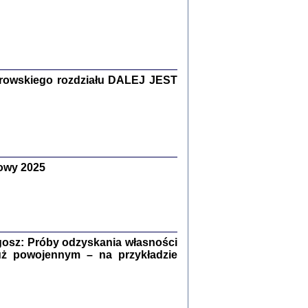
Zagłada Żydów.
Studia i Materiały
nr 15, R. 2019
Warszawa 2019
rowskiego rozdziału DALEJ JEST
owy 2025
ów.
iały
8
18
osz: Próby odzyskania własności
uż powojennym – na przykładzie