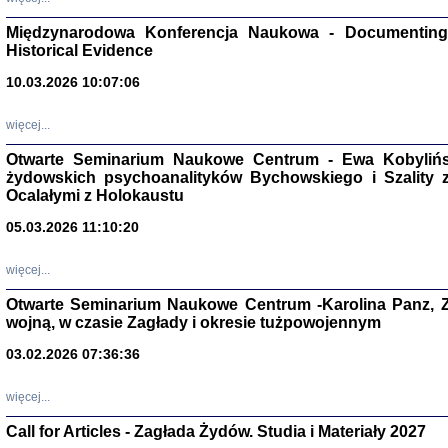
Zagłada Żyd
Studia i Mater
Międzynarodowa Konferencja Naukowa - Documenting 
nr 17, R. 202
Warszawa 20
Historical Evidence
10.03.2026 10:07:06
więcej...
Otwarte Seminarium Naukowe Centrum - Ewa Kobylińsk
NIE WIEMY CO PRZY
żydowskich psychoanalityków Bychowskiego i Szality z 
Dziennik p
Moszek Baum, oprac. Barb
Ocalałymi z Holokaustu
05.03.2026 11:10:20
więcej...
Otwarte Seminarium Naukowe Centrum -Karolina Panz, Z
wojną, w czasie Zagłady i okresie tużpowojennym
Zagłada Żyd
Studia i Mater
nr 16, R. 202
03.02.2026 07:36:36
Warszawa 20
więcej...
Call for Articles - Zagłada Żydów. Studia i Materiały 2027