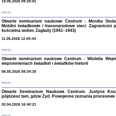
19.06.2026 09:26:01
więcej...
Otwarte seminarium naukowe Centrum - Monika Stolarcz
Mobilni świadkowie i transnarodowe sieci: Zagraniczni 
kościelna wobec Zagłady (1941–1943)
11.06.2026 12:05:44
Znowu mieliśmy
Dzienniki i pam
Binder Elza (El
więcej...
Wagner Rózia
oprac. Aleksa
Otwarte seminarium naukowe Centrum - Wioletta Wej
Warszawa 202
wspomnieniach świadkiń i świadków historii
08.05.2026 08:34:35
więcej...
oprac. Aleksan
Otwarte Seminarium Naukowe Centrum. Justyna Kosza
pójdziesz tam, gdzie Żyd. Powojenne zeznania procesowe 
02.04.2026 16:40:21
więcej...