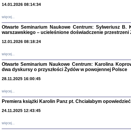
14.01.2026 08:14:34
Aryjs
więcej...
Sewek O
Otwarte Seminarium Naukowe Centrum: Sylweriusz B. K
warszawskiego – ucieleśnione doświadczenie przestrzeni
12.01.2026 08:18:24
więcej...
PISZĄC
Otwarte Seminarium Naukowe Centrum: Karolina Koprow
'z Dzie
dwa dyskursy o przyszłości Żydów w powojennej Polsce
Józef Zelkowicz, tłum.
28.11.2025 16:00:45
więcej...
Premiera książki Karolin Panz pt. Chciałabym opowiedzieć 
CZYTAJĄC GAZ
Dziennik pisa
24.11.2025 12:43:45
Jakub Hochbe
Warszawa 201
więcej...