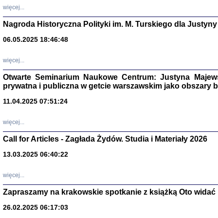
DALEJ JEST NOC. Los
więcej...
red. i wstę
Nagroda Historyczna Polityki im. M. Turskiego dla Justyny
06.05.2025 18:46:48
ŻADNA BLA
więcej...
Wspomnieni
Stanisław A
Warszawa 
Otwarte Seminarium Naukowe Centrum: Justyna Majewsk
prywatna i publiczna w getcie warszawskim jako obszary
11.04.2025 07:51:24
więcej...
Call for Articles - Zagłada Żydów. Studia i Materiały 2026
13.03.2025 06:40:22
więcej...
Zapraszamy na krakowskie spotkanie z książką Oto widać i
TYLEŚMY JU
Dziennik pi
26.02.2025 06:17:03
Clara Kram