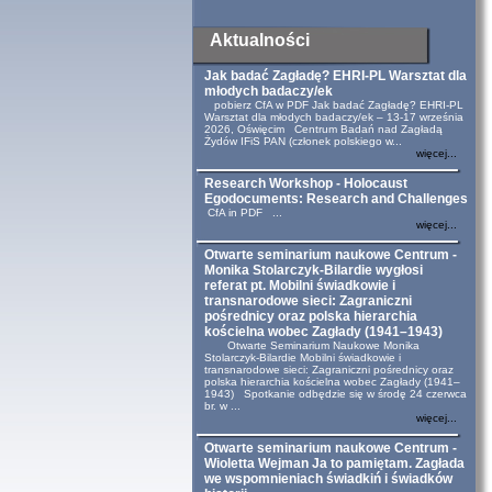
Aktualności
Jak badać Zagładę? EHRI-PL Warsztat dla
młodych badaczy/ek
pobierz CfA w PDF Jak badać Zagładę? EHRI-PL
Warsztat dla młodych badaczy/ek – 13-17 września
2026, Oświęcim Centrum Badań nad Zagładą
Żydów IFiS PAN (członek polskiego w...
więcej...
Research Workshop - Holocaust
Egodocuments: Research and Challenges
CfA in PDF ...
więcej...
Otwarte seminarium naukowe Centrum -
Monika Stolarczyk-Bilardie wygłosi
referat pt. Mobilni świadkowie i
transnarodowe sieci: Zagraniczni
pośrednicy oraz polska hierarchia
kościelna wobec Zagłady (1941–1943)
Otwarte Seminarium Naukowe Monika
Stolarczyk-Bilardie Mobilni świadkowie i
transnarodowe sieci: Zagraniczni pośrednicy oraz
polska hierarchia kościelna wobec Zagłady (1941–
1943) Spotkanie odbędzie się w środę 24 czerwca
br. w ...
więcej...
Otwarte seminarium naukowe Centrum -
Wioletta Wejman Ja to pamiętam. Zagłada
we wspomnieniach świadkiń i świadków