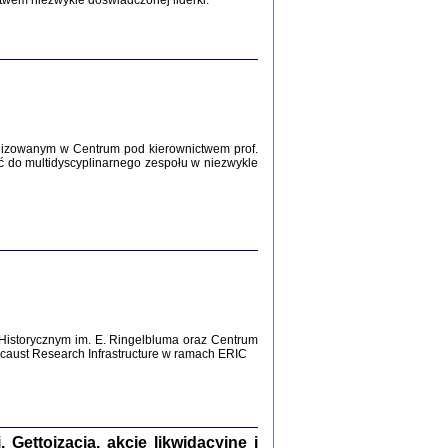
twem niezwykle doświadczonej liderki.
Zagłada Żydów.
Studia i Materiały
nr 12, R. 2016
Warszawa 2016
lizowanym w Centrum pod kierownictwem prof.
ć do multidyscyplinarnego zespołu w niezwykle
AŻ MAMY WSPANIAŁE ...
dzienniki Żydów z okolic Mińska
iego
tępem opatrzyła Barbara Engelking
2016
Historycznym im. E. Ringelbluma oraz Centrum
aust Research Infrastructure w ramach ERIC
T POSIADAĆ DOM POD ZIEMIĄ ...
ch z Zagłady w okolicach Dąbrowy
Tarnowskiej
oprac. i wstęp Jan Grabowski
Warszawa 2016
ettoizacja, akcje likwidacyjne i