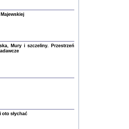
y Żydów w wybranych powiatach
okupowanej Polski
p Barbara Engelking, Jan Grabowski
 Majewskiej
Warszawa 2018
GA, ŻADNE KŁAMSTWO ...
a z warszawskiego getta
dler
,
oprac. i wstępem opatrzyła
Marta Janczewska
2018
a, Mury i szczeliny. Przestrzeń
 badawcze
Zagłada Żydów.
Studia i Materiały
nr 13, R. 2017
Warszawa 2017
 oto słychać
Ż PRZESZLI ...
sany w bunkrze (Żółkiew 1942-1944)
er
,
oprac. i wstępem opatrzyła Anna Wylegała