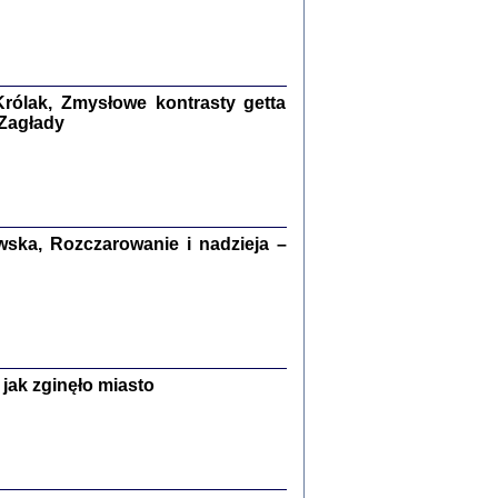
kiego Żyda wspomnienia, łzy i myśli
Zapiski z okupacyjnej Warszawy
konowski, oprac. Marta Janczewska
rólak, Zmysłowe kontrasty getta
Warszawa 2020
 Zagłady
Y TE SŁOWA JEST PRACOWNIKIEM
ska, Rozczarowanie i nadzieja –
GETTOWEJ INSTYTUCJI ...
nnika' i inne pisma z łódzkiego getta
 z jidysz, oprac. i wstęp. Monika Polit
Warszawa 2019
jak zginęło miasto
ETĘ NIEMIECKĄ ...
ny w ukryciu w Warszawie w latach 1943-1944
rg
,
oprac. i wstępem opatrzyła
Barbara Engelking
9