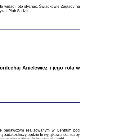
2017
o widać i oto słychać. Świadkowie Zagłady na
a i Piotr Sadzik.
WŚRÓD ZATRUTYCH NOŻY ...
i z getta i okupowanej Warszawy
c. i wstępem opatrzyła Agnieszka
Haska
Warszawa 2017
dechaj Anielewicz i jego rola w
, Z POMOCĄ BOŻĄ, JUŻ NIEBAWEM ...
 i Mirki Piżyców o życiu w getcie i okupowanej
ępem opatrzyła Barbara Engelking i Havi Dreifuss
2017
kcie badawczym realizowanym w Centrum pod
wą badaczek/czy będzie to wyjątkowa szansa by