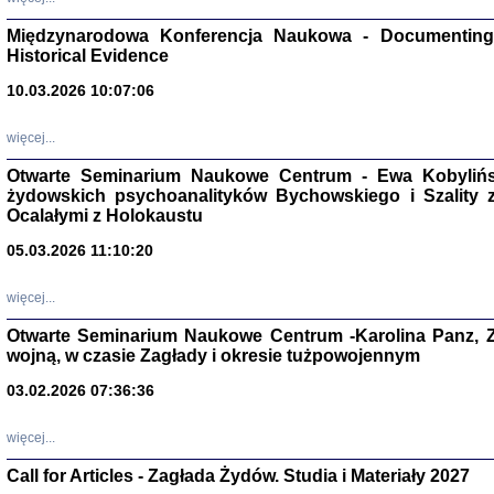
Zagłada Żyd
Studia i Mater
Międzynarodowa Konferencja Naukowa - Documenting 
nr 17, R. 202
Warszawa 20
Historical Evidence
10.03.2026 10:07:06
więcej...
Otwarte Seminarium Naukowe Centrum - Ewa Kobylińsk
NIE WIEMY CO PRZY
żydowskich psychoanalityków Bychowskiego i Szality z 
Dziennik p
Moszek Baum, oprac. Barb
Ocalałymi z Holokaustu
05.03.2026 11:10:20
więcej...
Otwarte Seminarium Naukowe Centrum -Karolina Panz, Z
wojną, w czasie Zagłady i okresie tużpowojennym
Zagłada Żyd
Studia i Mater
nr 16, R. 202
03.02.2026 07:36:36
Warszawa 20
więcej...
Call for Articles - Zagłada Żydów. Studia i Materiały 2027