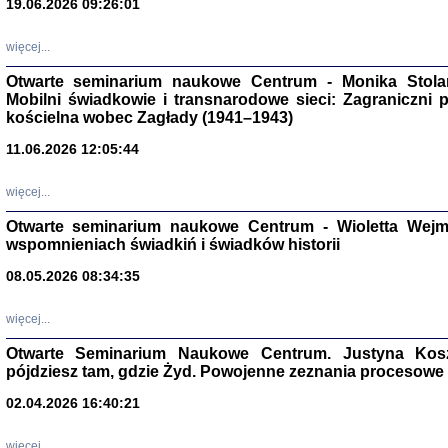
19.06.2026 09:26:01
więcej...
Otwarte seminarium naukowe Centrum - Monika Stolarcz
Mobilni świadkowie i transnarodowe sieci: Zagraniczni 
kościelna wobec Zagłady (1941–1943)
11.06.2026 12:05:44
Znowu mieliśmy
Dzienniki i pam
Binder Elza (El
więcej...
Wagner Rózia
oprac. Aleksa
Otwarte seminarium naukowe Centrum - Wioletta Wej
Warszawa 202
wspomnieniach świadkiń i świadków historii
08.05.2026 08:34:35
więcej...
oprac. Aleksan
Otwarte Seminarium Naukowe Centrum. Justyna Kosza
pójdziesz tam, gdzie Żyd. Powojenne zeznania procesowe 
02.04.2026 16:40:21
więcej...