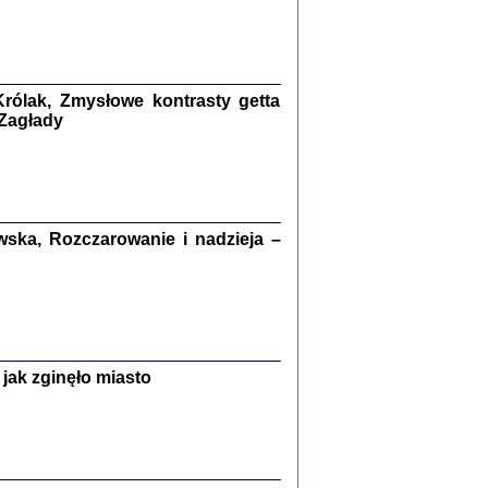
kiego Żyda wspomnienia, łzy i myśli
Zapiski z okupacyjnej Warszawy
konowski, oprac. Marta Janczewska
rólak, Zmysłowe kontrasty getta
Warszawa 2020
 Zagłady
Y TE SŁOWA JEST PRACOWNIKIEM
ska, Rozczarowanie i nadzieja –
GETTOWEJ INSTYTUCJI ...
nnika' i inne pisma z łódzkiego getta
 z jidysz, oprac. i wstęp. Monika Polit
Warszawa 2019
jak zginęło miasto
ETĘ NIEMIECKĄ ...
ny w ukryciu w Warszawie w latach 1943-1944
rg
,
oprac. i wstępem opatrzyła
Barbara Engelking
9