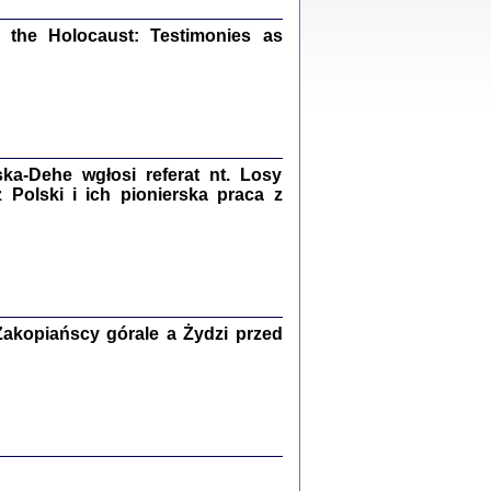
ów.
iały
the Holocaust: Testimonies as
1
21
a-Dehe wgłosi referat nt. Losy
NIESIE NAM KOLEJNA GODZINA ...
Polski i ich pionierska praca z
isany w ukryciu w latach 1943-1944
ara Engelking, tłum. z jidysz Monika
Polit
Warszawa 2020
akopiańscy górale a Żydzi przed
ów.
iały
0
20