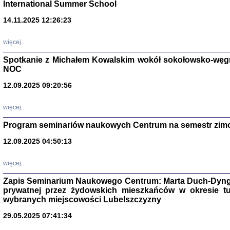
International Summer School
14.11.2025 12:26:23
więcej...
Spotkanie z Michałem Kowalskim wokół sokołowsko-węg
NOC
12.09.2025 09:20:56
więcej...
Program seminariów naukowych Centrum na semestr zim
Zagłada Żyd
Studia i Mater
12.09.2025 04:50:13
nr 14, R. 201
Warszawa 20
więcej...
Zapis Seminarium Naukowego Centrum: Marta Duch-Dyng
prywatnej przez żydowskich mieszkańców w okresie t
wybranych miejscowości Lubelszczyzny
29.05.2025 07:41:34