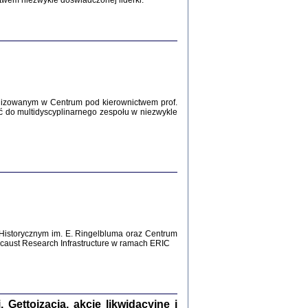
twem niezwykle doświadczonej liderki.
Zagłada Żydów.
Studia i Materiały
nr 12, R. 2016
Warszawa 2016
lizowanym w Centrum pod kierownictwem prof.
ć do multidyscyplinarnego zespołu w niezwykle
AŻ MAMY WSPANIAŁE ...
dzienniki Żydów z okolic Mińska
iego
tępem opatrzyła Barbara Engelking
2016
Historycznym im. E. Ringelbluma oraz Centrum
aust Research Infrastructure w ramach ERIC
T POSIADAĆ DOM POD ZIEMIĄ ...
ch z Zagłady w okolicach Dąbrowy
Tarnowskiej
oprac. i wstęp Jan Grabowski
Warszawa 2016
ettoizacja, akcje likwidacyjne i