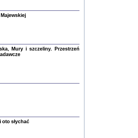
y Żydów w wybranych powiatach
okupowanej Polski
p Barbara Engelking, Jan Grabowski
 Majewskiej
Warszawa 2018
GA, ŻADNE KŁAMSTWO ...
a z warszawskiego getta
dler
,
oprac. i wstępem opatrzyła
Marta Janczewska
2018
a, Mury i szczeliny. Przestrzeń
 badawcze
Zagłada Żydów.
Studia i Materiały
nr 13, R. 2017
Warszawa 2017
 oto słychać
Ż PRZESZLI ...
sany w bunkrze (Żółkiew 1942-1944)
er
,
oprac. i wstępem opatrzyła Anna Wylegała