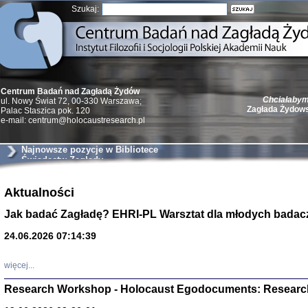
Szukaj:
Chciałabym 
Centrum Badań nad Zagładą Żydów
Zagłada Żydow
ul. Nowy Świat 72, 00-330 Warszawa;
Palac Staszica pok. 120
e-mail: centrum@holocaustresearch.pl
Najnowsze pozycje w Bibliotece
Świadectw Zagłady
Żydzi w walc
Germany 193
Aktualności
Natalia Aleksiun, 
Jak badać Zagładę? EHRI-PL Warsztat dla młodych badac
Deborah Dash Moor
Turski, Laurence 
(Arkadij Zelcer)
24.06.2026 07:14:39
red. Krzysztof Pe
Warszawa 20
więcej...
Research Workshop - Holocaust Egodocuments: Researc