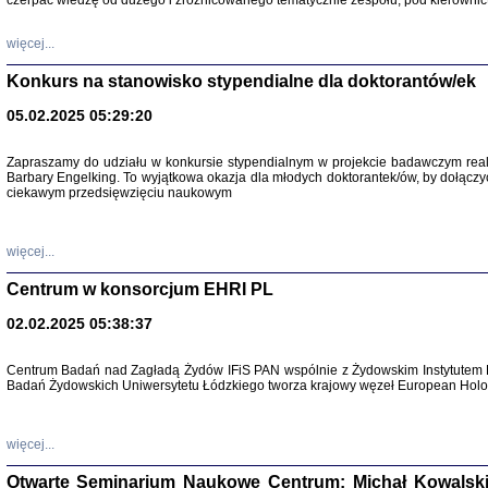
czerpać wiedzę od dużego i zróżnicowanego tematycznie zespołu, pod kierownic
więcej...
Konkurs na stanowisko stypendialne dla doktorantów/ek
05.02.2025 05:29:20
Zapraszamy do udziału w konkursie stypendialnym w projekcie badawczym rea
Barbary Engelking. To wyjątkowa okazja dla młodych doktorantek/ów, by dołączy
ciekawym przedsięwzięciu naukowym
SNY CHOCI
Okupacyjne 
Mazowieck
oprac. i ws
więcej...
Warszawa 
Centrum w konsorcjum EHRI PL
02.02.2025 05:38:37
Centrum Badań nad Zagładą Żydów IFiS PAN wspólnie z Żydowskim Instytutem 
Badań Żydowskich Uniwersytetu Łódzkiego tworza krajowy węzeł European Holoc
SZCZĘŚCIE JES
Losy kobiet ocalały
więcej...
Otwarte Seminarium Naukowe Centrum: Michał Kowalski, G