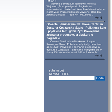
historii
Otwarte Seminarium Naukowe Wioletta
Wejmann „Ja to pamiętam”. Zagłada we
wspomnieniach świadkiń i świadków historii: relacje
z archiwum Pracowni Historii Mówionej Ośrodka
„Brama Grodzka – Teatr NN” w Lublinie ...
więcej...
Otwarte Seminarium Naukowe Centrum.
Justyna Koszarska-Szulc - Połkniesz kulę
i pójdziesz tam, gdzie Żyd. Powojenne
zeznania procesowe a dyskurs o
Zagładzie.
Otwarte Seminarium Naukowe Justyna
Koszarska-Szulc „Połkniesz kulę i pójdziesz tam,
gdzie Żyd”. Powojenne zeznania procesowe a
dyskurs o Zagładzie Spotkanie odbędzie się w
środę 15 kwietnia br. w sali 161 w Pałacu St...
więcej...
subskrybuj
NEWSLETTER