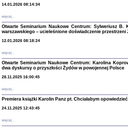
14.01.2026 08:14:34
Aryjs
więcej...
Sewek O
Otwarte Seminarium Naukowe Centrum: Sylweriusz B. K
warszawskiego – ucieleśnione doświadczenie przestrzeni
12.01.2026 08:18:24
więcej...
PISZĄC
Otwarte Seminarium Naukowe Centrum: Karolina Koprow
'z Dzie
dwa dyskursy o przyszłości Żydów w powojennej Polsce
Józef Zelkowicz, tłum.
28.11.2025 16:00:45
więcej...
Premiera książki Karolin Panz pt. Chciałabym opowiedzieć 
CZYTAJĄC GAZ
Dziennik pisa
24.11.2025 12:43:45
Jakub Hochbe
Warszawa 201
więcej...