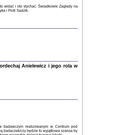
2017
o widać i oto słychać. Świadkowie Zagłady na
a i Piotr Sadzik.
WŚRÓD ZATRUTYCH NOŻY ...
i z getta i okupowanej Warszawy
c. i wstępem opatrzyła Agnieszka
Haska
Warszawa 2017
dechaj Anielewicz i jego rola w
, Z POMOCĄ BOŻĄ, JUŻ NIEBAWEM ...
 i Mirki Piżyców o życiu w getcie i okupowanej
ępem opatrzyła Barbara Engelking i Havi Dreifuss
2017
kcie badawczym realizowanym w Centrum pod
wą badaczek/czy będzie to wyjątkowa szansa by