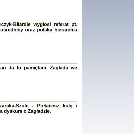
Zagłada Żydów.
Studia i Materiały
nr 18, R. 2022
Warszawa 2022
yk-Bilardie wygłosi referat pt.
pośrednicy oraz polska hierarchia
 iluzję, że żyjemy …
iętniki z Galicji Wschodniej
iszewa), Urman Jerzy Feliks, Strassler Szymon,
ndra Bańkowska
man Ja to pamiętam. Zagłada we
2
PAMIĘTNIK
Kalman Rotgeber
dra Bańkowska, wstęp Jacek Leociak
Warszawa 2021
rska-Szulc - Połkniesz kulę i
a dyskurs o Zagładzie.