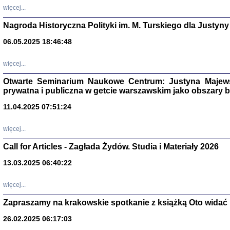
DALEJ JEST NOC. Los
więcej...
red. i wstę
Nagroda Historyczna Polityki im. M. Turskiego dla Justyny
06.05.2025 18:46:48
ŻADNA BLA
więcej...
Wspomnieni
Stanisław A
Warszawa 
Otwarte Seminarium Naukowe Centrum: Justyna Majewsk
prywatna i publiczna w getcie warszawskim jako obszary
11.04.2025 07:51:24
więcej...
Call for Articles - Zagłada Żydów. Studia i Materiały 2026
13.03.2025 06:40:22
więcej...
Zapraszamy na krakowskie spotkanie z książką Oto widać i
TYLEŚMY JU
Dziennik pi
26.02.2025 06:17:03
Clara Kram