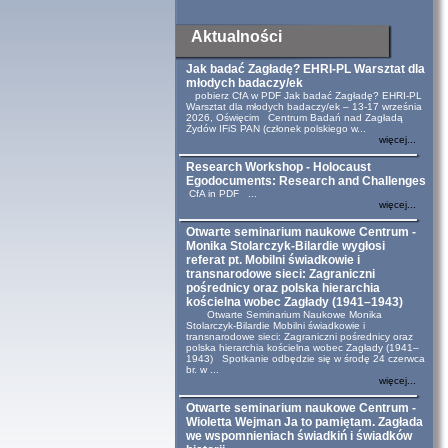
Aktualności
Jak badać Zagładę? EHRI-PL Warsztat dla
młodych badaczy/ek
pobierz CfA w PDF Jak badać Zagładę? EHRI-PL
Warsztat dla młodych badaczy/ek – 13-17 września
2026, Oświęcim Centrum Badań nad Zagładą
Żydów IFiS PAN (członek polskiego w...
więcej...
Research Workshop - Holocaust
Egodocuments: Research and Challenges
CfA in PDF ...
więcej...
Otwarte seminarium naukowe Centrum -
Monika Stolarczyk-Bilardie wygłosi
referat pt. Mobilni świadkowie i
transnarodowe sieci: Zagraniczni
pośrednicy oraz polska hierarchia
kościelna wobec Zagłady (1941–1943)
Otwarte Seminarium Naukowe Monika
Stolarczyk-Bilardie Mobilni świadkowie i
transnarodowe sieci: Zagraniczni pośrednicy oraz
polska hierarchia kościelna wobec Zagłady (1941–
1943) Spotkanie odbędzie się w środę 24 czerwca
br. w ...
więcej...
Otwarte seminarium naukowe Centrum -
Wioletta Wejman Ja to pamiętam. Zagłada
we wspomnieniach świadkiń i świadków