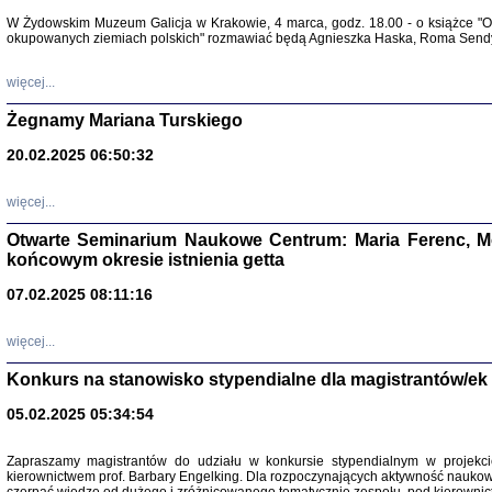
Warszawa 
W Żydowskim Muzeum Galicja w Krakowie, 4 marca, godz. 18.00 - o książce "Ot
okupowanych ziemiach polskich" rozmawiać będą Agnieszka Haska, Roma Sendyk
więcej...
Żegnamy Mariana Turskiego
20.02.2025 06:50:32
Zapisk
Tadeusz Obremski, opra
więcej...
Otwarte Seminarium Naukowe Centrum: Maria Ferenc, Mor
końcowym okresie istnienia getta
07.02.2025 08:11:16
więcej...
PO WOJNIE
Pisma Kopla
Konkurs na stanowisko stypendialne dla magistrantów/ek
Warszawie
oprac. i wst
05.02.2025 05:34:54
Warszawa 
Zapraszamy magistrantów do udziału w konkursie stypendialnym w proje
kierownictwem prof. Barbary Engelking. Dla rozpoczynających aktywność nauko