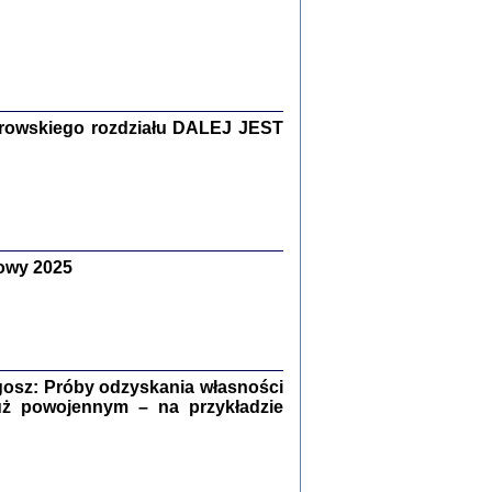
Zagłada Żydów.
Studia i Materiały
nr 15, R. 2019
Warszawa 2019
rowskiego rozdziału DALEJ JEST
owy 2025
ów.
iały
8
18
osz: Próby odzyskania własności
uż powojennym – na przykładzie