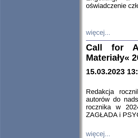
oświadczenie cz
więcej...
Call for A
Materiały« 
15.03.2023 13
Redakcja roczn
autorów do nads
rocznika w 202
ZAGŁADA i PS
więcej...