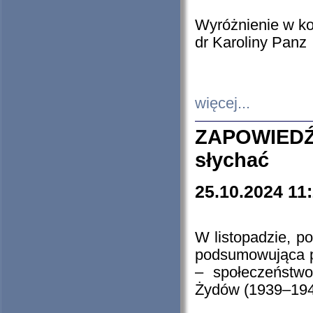
Wyróżnienie w k
dr Karoliny Panz
więcej...
ZAPOWIEDŹ
słychać
25.10.2024 11
W listopadzie, p
podsumowująca p
– społeczeństw
Żydów (1939–194