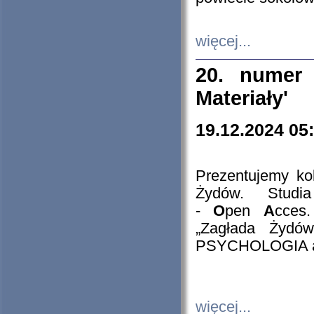
więcej...
20. numer 
Materiały'
19.12.2024 05
Prezentujemy kol
Żydów. Stud
-
O
pen
A
cces
„Zagłada Żydów
PSYCHOLOGIA 
więcej...