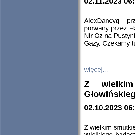
02.11.2023 06
AlexDancyg – przy
porwany przez H
Nir Oz na Pustyn
Gazy. Czekamy tu
więcej...
Z wielki
Głowińskie
02.10.2023 06
Z wielkim smutki