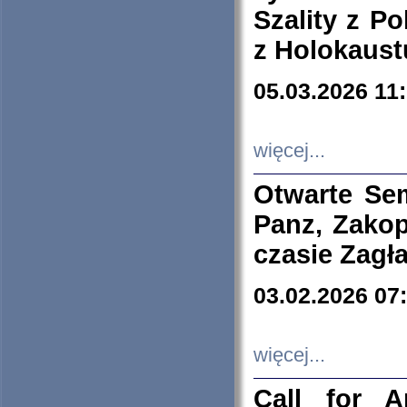
Szality z Po
z Holokaust
05.03.2026 11
więcej...
Otwarte Se
Panz, Zakop
czasie Zagł
03.02.2026 07
więcej...
Call for A