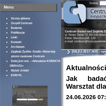
Szukaj:
Menu
Strona główna
Zespół Centrum
Badania
Centrum Badań nad Zagładą 
Publikacje
ul. Nowy Świat 72, 00-330 War
Linki
Palac Staszica pok. 120
e-mail: centrum@holocaustrese
Kontakt
Archiwum
DALEJ JEST NOC - spot
Zagłada Żydów. Studia i Materiały
i redaktorami tomu w
pismo naukowe Centrum
Dalej jest noc - »Nieudana KOREKTA
Aktualnośc
OBRAZU«
Wybór źródeł
EHRI PL
Jak bada
Warsztat dl
24.06.2026 07