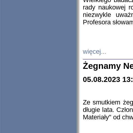
Wielkiego badacz
rady naukowej ro
niezwykle uważn
Profesora słowam
więcej...
Żegnamy Ne
05.08.2023 13
Ze smutkiem żeg
długie lata. Czł
Materiały" od chw