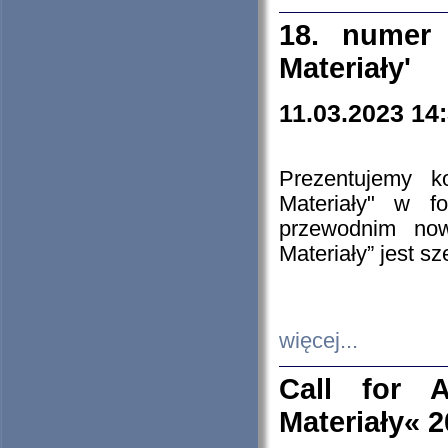
18. numer 
Materiały'
11.03.2023 14
Prezentujemy k
Materiały" w 
przewodnim now
Materiały” jest s
więcej...
Call for A
Materiały« 