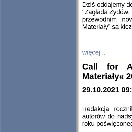
Dziś oddajemy 
"Zagłada Żydów. 
przewodnim now
Materiały” są kic
więcej...
Call for A
Materiały« 
29.10.2021 09
Redakcja roczn
autorów do nads
roku poświęcone