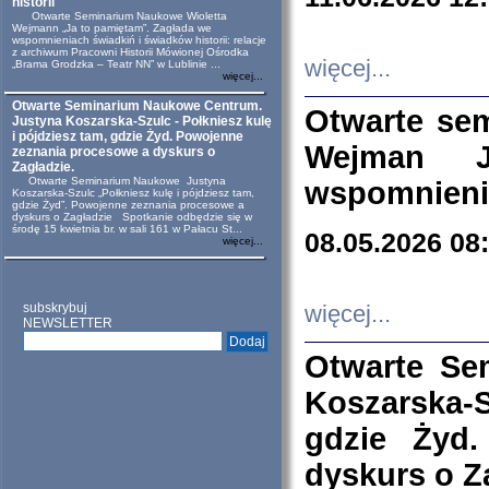
historii
Otwarte Seminarium Naukowe Wioletta
Wejmann „Ja to pamiętam”. Zagłada we
wspomnieniach świadkiń i świadków historii: relacje
z archiwum Pracowni Historii Mówionej Ośrodka
więcej...
„Brama Grodzka – Teatr NN” w Lublinie ...
więcej...
Otwarte Seminarium Naukowe Centrum.
Otwarte se
Justyna Koszarska-Szulc - Połkniesz kulę
i pójdziesz tam, gdzie Żyd. Powojenne
Wejman 
zeznania procesowe a dyskurs o
Zagładzie.
Otwarte Seminarium Naukowe Justyna
wspomnienia
Koszarska-Szulc „Połkniesz kulę i pójdziesz tam,
gdzie Żyd”. Powojenne zeznania procesowe a
dyskurs o Zagładzie Spotkanie odbędzie się w
środę 15 kwietnia br. w sali 161 w Pałacu St...
08.05.2026 08
więcej...
subskrybuj
więcej...
NEWSLETTER
Otwarte Se
Koszarska-S
gdzie Żyd
dyskurs o Z