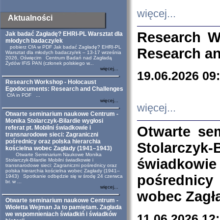
więcej...
Aktualności
Research W
Jak badać Zagładę? EHRI-PL Warsztat dla
młodych badaczy/ek
pobierz CfA w PDF Jak badać Zagładę? EHRI-PL
Research an
Warsztat dla młodych badaczy/ek – 13-17 września
2026, Oświęcim Centrum Badań nad Zagładą
Żydów IFiS PAN (członek polskiego w...
więcej...
19.06.2026 09
Research Workshop - Holocaust
Egodocuments: Research and Challenges
CfA in PDF ...
więcej...
więcej...
Otwarte seminarium naukowe Centrum -
Monika Stolarczyk-Bilardie wygłosi
Otwarte se
referat pt. Mobilni świadkowie i
transnarodowe sieci: Zagraniczni
pośrednicy oraz polska hierarchia
Stolarczyk-
kościelna wobec Zagłady (1941–1943)
Otwarte Seminarium Naukowe Monika
świadkowie
Stolarczyk-Bilardie Mobilni świadkowie i
transnarodowe sieci: Zagraniczni pośrednicy oraz
polska hierarchia kościelna wobec Zagłady (1941–
pośrednicy
1943) Spotkanie odbędzie się w środę 24 czerwca
br. w ...
więcej...
wobec Zagła
Otwarte seminarium naukowe Centrum -
Wioletta Wejman Ja to pamiętam. Zagłada
we wspomnieniach świadkiń i świadków
11.06.2026 12