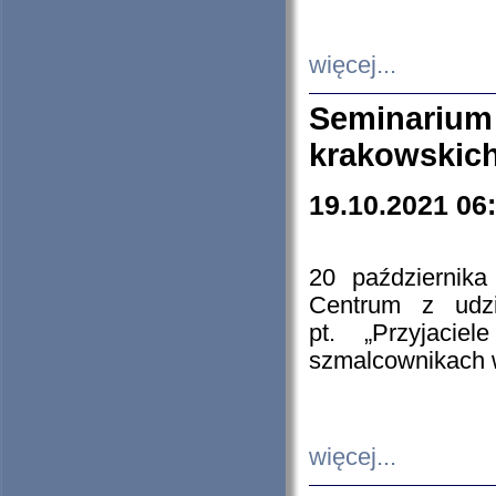
więcej...
Seminarium
krakowskich
19.10.2021 06
20 październik
Centrum z udzia
pt. „Przyjacie
szmalcownikach
więcej...