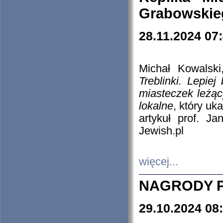
Grabowskieg
28.11.2024 07
Michał Kowalski
Treblinki. Lepie
miasteczek leżąc
lokalne
, który uk
artykuł prof. J
Jewish.pl
więcej...
NAGRODY P
29.10.2024 08