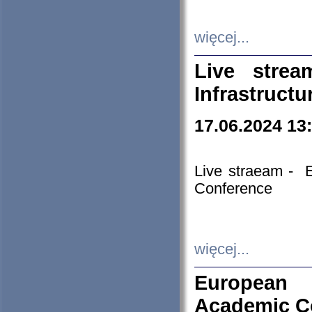
więcej...
Live stre
Infrastruct
17.06.2024 13
Live straeam - 
Conference
więcej...
European H
Academic C