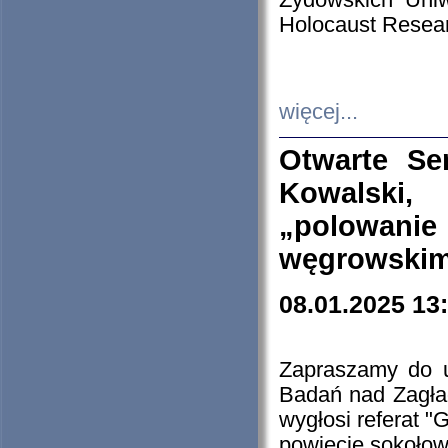
Żydowskich Uniw
Holocaust Resear
więcej...
Otwarte Se
Kowalski, 
„polowanie
węgrowskim.
08.01.2025 13
Zapraszamy do 
Badań nad Zagła
wygłosi referat "
powiecie sokołow