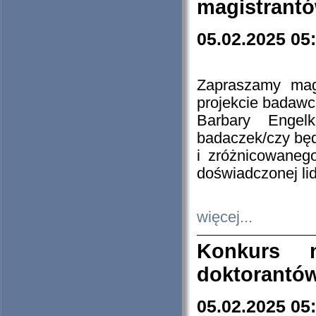
magistrantó
05.02.2025 05
Zapraszamy mag
projekcie badaw
Barbary Engel
badaczek/czy będ
i zróżnicowaneg
doświadczonej lid
więcej...
Konkurs n
doktorantó
05.02.2025 05