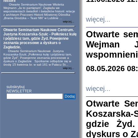
historii
Otwarte Seminarium Naukowe Wioletta
Wejmann „Ja to pamiętam”. Zagłada we
wspomnieniach świadkiń i świadków historii: relacje
z archiwum Pracowni Historii Mówionej Ośrodka
więcej...
„Brama Grodzka – Teatr NN” w Lublinie ...
więcej...
Otwarte Seminarium Naukowe Centrum.
Otwarte se
Justyna Koszarska-Szulc - Połkniesz kulę
i pójdziesz tam, gdzie Żyd. Powojenne
Wejman 
zeznania procesowe a dyskurs o
Zagładzie.
Otwarte Seminarium Naukowe Justyna
wspomnienia
Koszarska-Szulc „Połkniesz kulę i pójdziesz tam,
gdzie Żyd”. Powojenne zeznania procesowe a
dyskurs o Zagładzie Spotkanie odbędzie się w
środę 15 kwietnia br. w sali 161 w Pałacu St...
08.05.2026 08
więcej...
subskrybuj
więcej...
NEWSLETTER
Otwarte Se
Koszarska-S
gdzie Żyd
dyskurs o Z