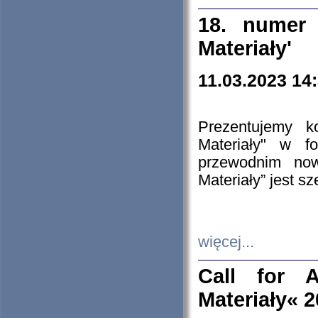
18. numer 
Materiały'
11.03.2023 14
Prezentujemy k
Materiały" w 
przewodnim now
Materiały” jest s
więcej...
Call for A
Materiały« 