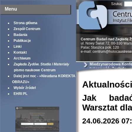
Szukaj:
Menu
Strona główna
Zespół Centrum
Badania
Centrum Badań nad Zagładą 
Publikacje
ul. Nowy Świat 72, 00-330 War
Linki
Palac Staszica pok. 120
e-mail: centrum@holocaustrese
Kontakt
Archiwum
Miedzynarodowa Konfer
Zagłada Żydów. Studia i Materiały
tożsamość, Zagłada
pismo naukowe Centrum
Dalej jest noc - »Nieudana KOREKTA
Aktualnośc
OBRAZU«
Wybór źródeł
EHRI PL
Jak bada
Warsztat dl
24.06.2026 07