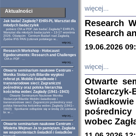
więcej...
Aktualności
Research W
Jak badać Zagładę? EHRI-PL Warsztat dla
młodych badaczy/ek
pobierz CfA w PDF Jak badać Zagładę? EHRI-PL
Research an
Warsztat dla młodych badaczy/ek – 13-17 września
2026, Oświęcim Centrum Badań nad Zagładą
Żydów IFiS PAN (członek polskiego w...
więcej...
19.06.2026 09
Research Workshop - Holocaust
Egodocuments: Research and Challenges
CfA in PDF ...
więcej...
więcej...
Otwarte seminarium naukowe Centrum -
Monika Stolarczyk-Bilardie wygłosi
Otwarte se
referat pt. Mobilni świadkowie i
transnarodowe sieci: Zagraniczni
pośrednicy oraz polska hierarchia
Stolarczyk-
kościelna wobec Zagłady (1941–1943)
Otwarte Seminarium Naukowe Monika
świadkowie
Stolarczyk-Bilardie Mobilni świadkowie i
transnarodowe sieci: Zagraniczni pośrednicy oraz
polska hierarchia kościelna wobec Zagłady (1941–
pośrednicy
1943) Spotkanie odbędzie się w środę 24 czerwca
br. w ...
więcej...
wobec Zagła
Otwarte seminarium naukowe Centrum -
Wioletta Wejman Ja to pamiętam. Zagłada
we wspomnieniach świadkiń i świadków
11.06.2026 12