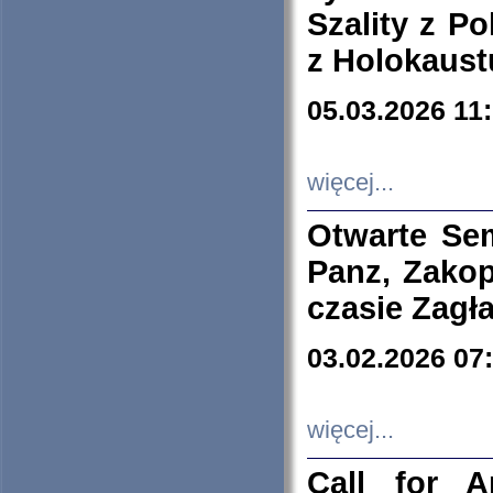
Szality z Po
z Holokaust
05.03.2026 11
więcej...
Otwarte Se
Panz, Zakop
czasie Zagł
03.02.2026 07
więcej...
Call for A