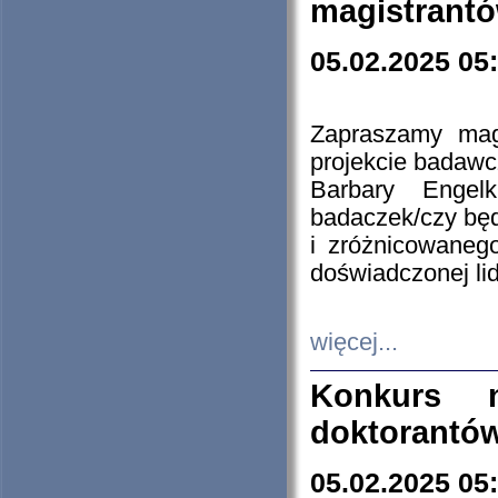
magistrantó
05.02.2025 05
Zapraszamy mag
projekcie badaw
Barbary Engel
badaczek/czy będ
i zróżnicowaneg
doświadczonej lid
więcej...
Konkurs n
doktorantó
05.02.2025 05