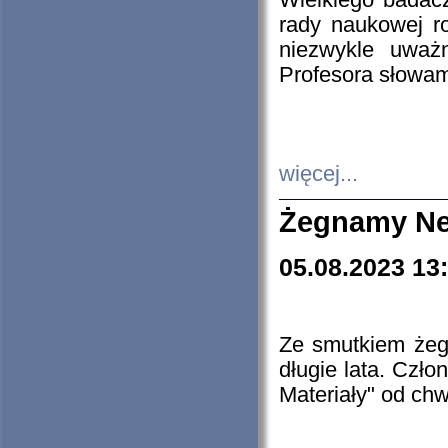
Wielkiego badacz
rady naukowej ro
niezwykle uważn
Profesora słowam
więcej...
Żegnamy Ne
05.08.2023 13
Ze smutkiem żeg
długie lata. Czł
Materiały" od chw