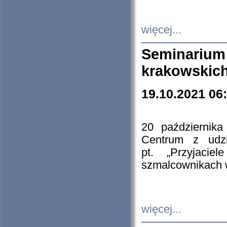
więcej...
Seminarium
krakowskich
19.10.2021 06
20 październik
Centrum z udzia
pt. „Przyjacie
szmalcownikach
więcej...