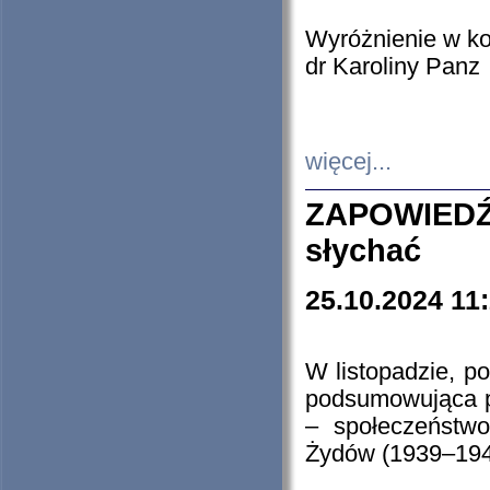
Wyróżnienie w k
dr Karoliny Panz
więcej...
ZAPOWIEDŹ
słychać
25.10.2024 11
W listopadzie, p
podsumowująca p
– społeczeństw
Żydów (1939–194