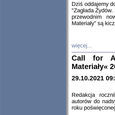
Dziś oddajemy 
"Zagłada Żydów. 
przewodnim now
Materiały” są kic
więcej...
Call for A
Materiały« 
29.10.2021 09
Redakcja roczn
autorów do nads
roku poświęcone