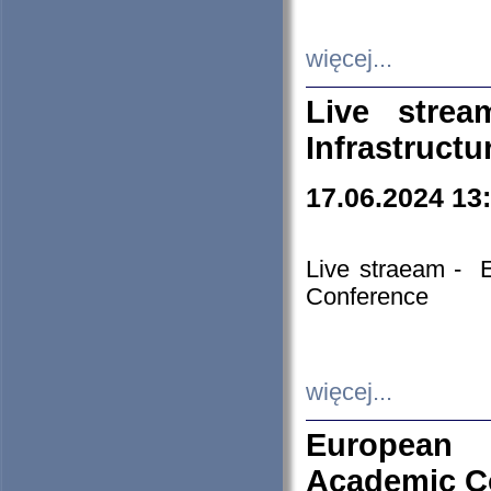
więcej...
Live stre
Infrastruct
17.06.2024 13
Live straeam - 
Conference
więcej...
European H
Academic C