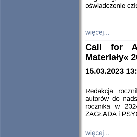
oświadczenie cz
więcej...
Call for A
Materiały« 
15.03.2023 13
Redakcja roczn
autorów do nads
rocznika w 202
ZAGŁADA i PS
więcej...