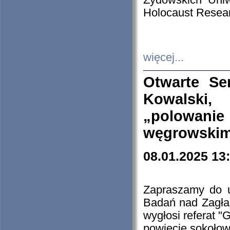
Żydowskich Uniw
Holocaust Resear
więcej...
Otwarte Se
Kowalski, 
„polowanie
węgrowskim.
08.01.2025 13
Zapraszamy do 
Badań nad Zagła
wygłosi referat "
powiecie sokołow