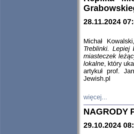
Grabowskieg
28.11.2024 07
Michał Kowalski
Treblinki. Lepie
miasteczek leżąc
lokalne
, który uk
artykuł prof. J
Jewish.pl
więcej...
NAGRODY P
29.10.2024 08