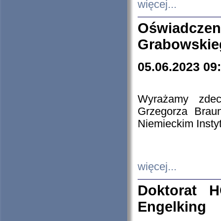
więcej...
Oświadczen
Grabowskie
05.06.2023 09
Wyrażamy zdecy
Grzegorza Brau
Niemieckim Insty
więcej...
Doktorat H
Engelking