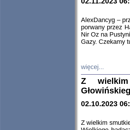
02.11.2023 06
AlexDancyg – przy
porwany przez H
Nir Oz na Pustyn
Gazy. Czekamy tu
więcej...
Z wielki
Głowińskie
02.10.2023 06
Z wielkim smutki