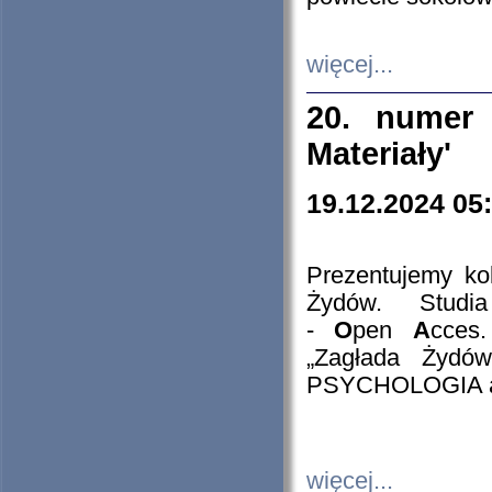
więcej...
20. numer 
Materiały'
19.12.2024 05
Prezentujemy kol
Żydów. Stud
-
O
pen
A
cces
„Zagłada Żydów
PSYCHOLOGIA 
więcej...