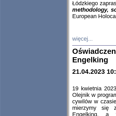
Łódzkiego zapras
methodology, so
European Holocau
więcej...
Oświadczen
Engelking
21.04.2023 10
19 kwietnia 2023
Olejnik w progra
cywilów w czasie
mierzymy się z
Engelking, a 